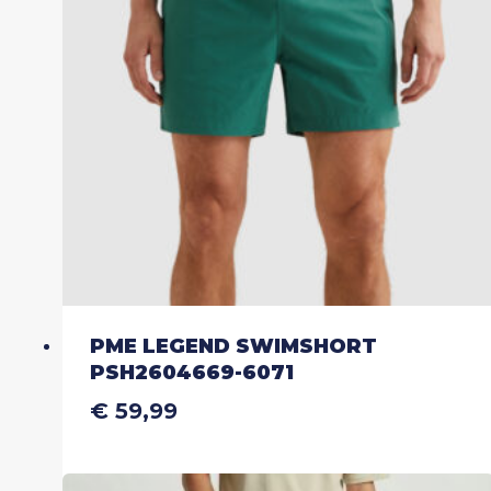
kan
gekozen
worden
op
de
productpagina
PME LEGEND SWIMSHORT
PSH2604669-6071
€
59,99
Dit
product
heeft