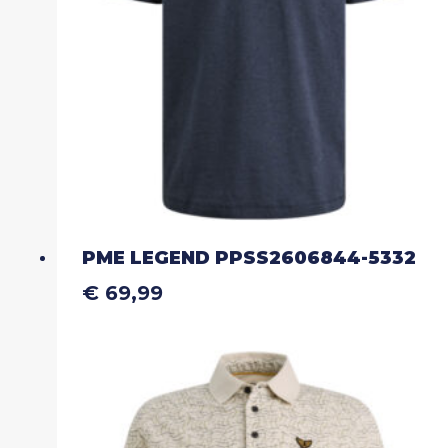
worden
op
de
productpagina
PME LEGEND PPSS2606844-5332
€
69,99
Dit
product
heeft
meerdere
variaties.
Deze
optie