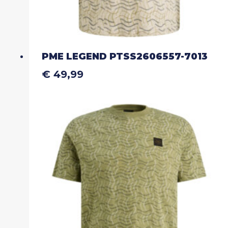
PME LEGEND PTSS2606557-7013
€
49,99
Dit
product
heeft
meerdere
variaties.
Deze
optie
kan
gekozen
worden
op
de