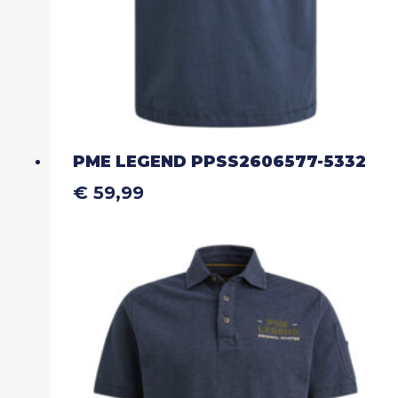
productpagina
PME LEGEND PPSS2606577-5332
€
59,99
Dit
product
heeft
meerdere
variaties.
Deze
optie
kan
gekozen