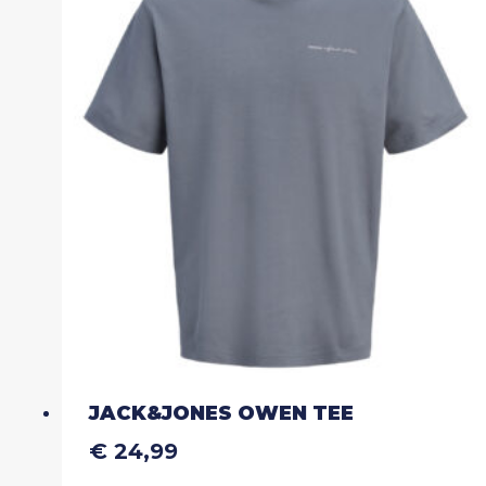
Deze
optie
kan
gekozen
worden
op
de
productpagina
JACK&JONES OWEN TEE
€
24,99
Dit
product