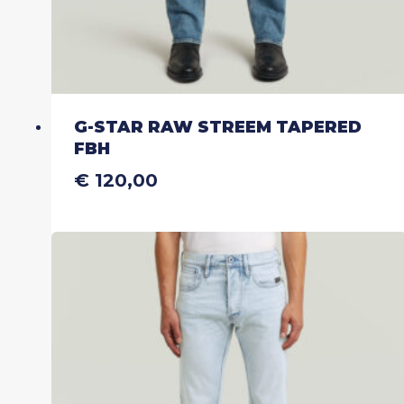
G-STAR RAW STREEM TAPERED
FBH
€
120,00
Dit
product
heeft
meerdere
variaties.
Deze
optie
kan
gekozen
worden