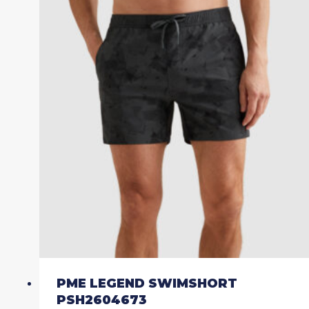
variaties.
Deze
optie
kan
gekozen
worden
op
de
productpagina
PME LEGEND SWIMSHORT
PSH2604673