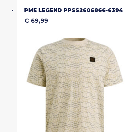
PME LEGEND PPSS2606866-6394
€
69,99
Dit
product
heeft
meerdere
variaties.
Deze
optie
kan
gekozen
worden
op
de
productpagina