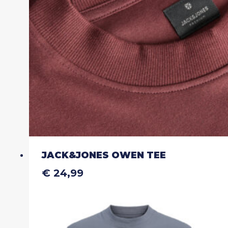
gekozen
worden
op
de
productpagina
JACK&JONES OWEN TEE
€
24,99
Dit
product
heeft
meerdere
variaties.