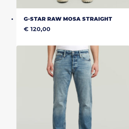
G-STAR RAW MOSA STRAIGHT
€
120,00
Dit
product
heeft
meerdere
variaties.
Deze
optie
kan
gekozen
worden
op
de
productpagina