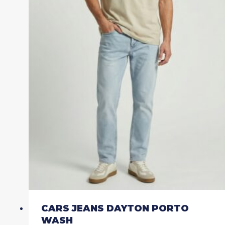
meerdere
variaties.
Deze
optie
kan
gekozen
worden
op
de
productpagina
CARS JEANS DAYTON PORTO
WASH