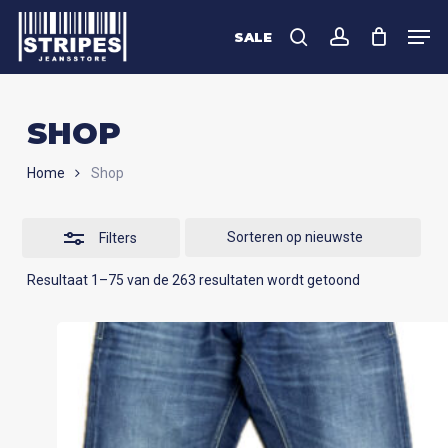
Skip
Men
to
SALE
Close
search
account
Close
main
Filters
Menu
content
SHOP
Home
Shop
Filters
Gesorteerd
Resultaat 1–75 van de 263 resultaten wordt getoond
op
nieuwste