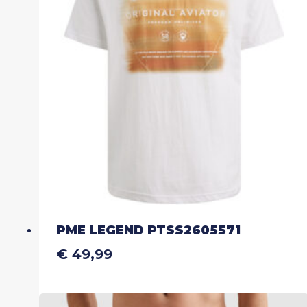
optie
kan
gekozen
worden
op
de
productpagina
PME LEGEND PTSS2605571
€
49,99
Dit
product
heeft
meerdere