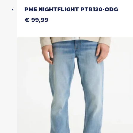
PME NIGHTFLIGHT PTR120-ODG
€
99,99
Dit
product
heeft
meerdere
variaties.
Deze
optie
kan
gekozen
worden
op
de
productpagina