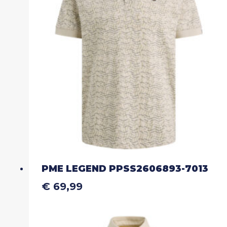
kan
gekozen
worden
op
de
productpagina
PME LEGEND PPSS2606893-7013
€
69,99
Dit
product
heeft
meerdere