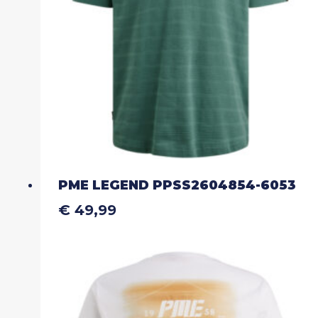
worden
op
de
productpagina
PME LEGEND PPSS2604854-6053
€
49,99
Dit
product
heeft
meerdere
variaties.
Deze