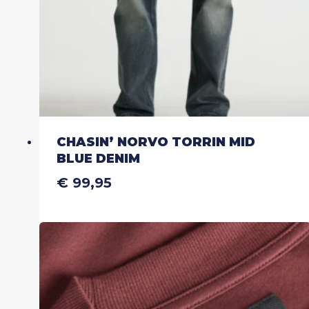
de
productpagina
CHASIN’ NORVO TORRIN MID
BLUE DENIM
€
99,95
Dit
product
heeft
meerdere
variaties.
Deze
optie
kan