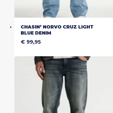
CHASIN’ NORVO CRUZ LIGHT
BLUE DENIM
€
99,95
Dit
product
heeft
meerdere
variaties.
Deze
optie
kan
gekozen
worden
op