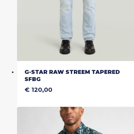
op
de
productpagina
G-STAR RAW STREEM TAPERED
SFBG
€
120,00
Dit
product
heeft
meerdere
variaties.
Deze