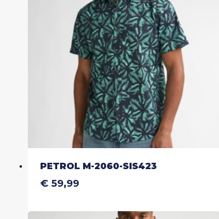
optie
kan
gekozen
worden
op
de
productpagina
PETROL M-2060-SIS423
€
59,99
Dit
product
heeft