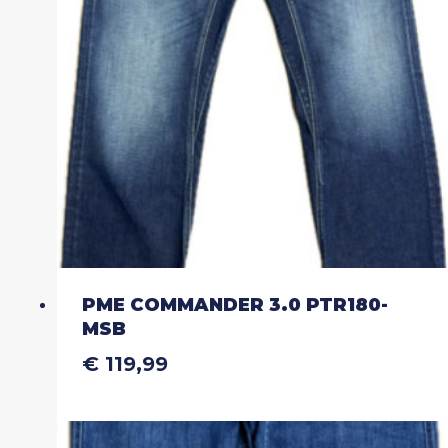
PME COMMANDER 3.0 PTR180-
MSB
€
119,99
Dit
product
heeft
meerdere