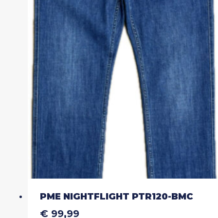
variaties.
Deze
optie
kan
gekozen
worden
op
de
productpagina
PME NIGHTFLIGHT PTR120-BMC
€
99,99
Dit