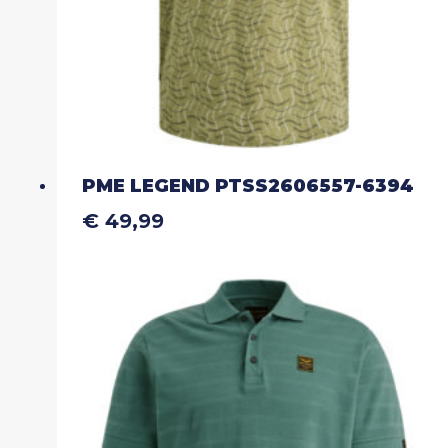
productpagina
PME LEGEND PTSS2606557-6394
€
49,99
Dit
product
heeft
meerdere
variaties.
Deze
optie
kan
gekozen