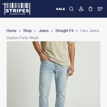
Skip
Men
to
SALE
search
account
Close
main
Menu
content
Home
Shop
Jeans
Straight Fit
Cars Jeans
Dayton Porto Wash