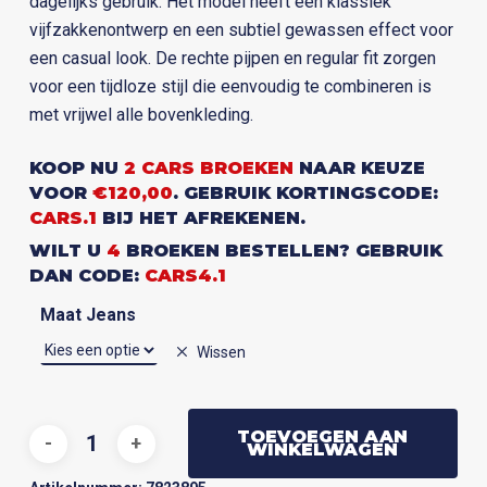
dagelijks gebruik. Het model heeft een klassiek
vijfzakkenontwerp en een subtiel gewassen effect voor
een casual look. De rechte pijpen en regular fit zorgen
voor een tijdloze stijl die eenvoudig te combineren is
met vrijwel alle bovenkleding.
KOOP NU
2 CARS BROEKEN
NAAR KEUZE
VOOR
€120,00
. GEBRUIK KORTINGSCODE:
CARS.1
BIJ HET AFREKENEN.
WILT U
4
BROEKEN BESTELLEN? GEBRUIK
DAN CODE:
CARS4.1
Maat Jeans
Wissen
TOEVOEGEN AAN
WINKELWAGEN