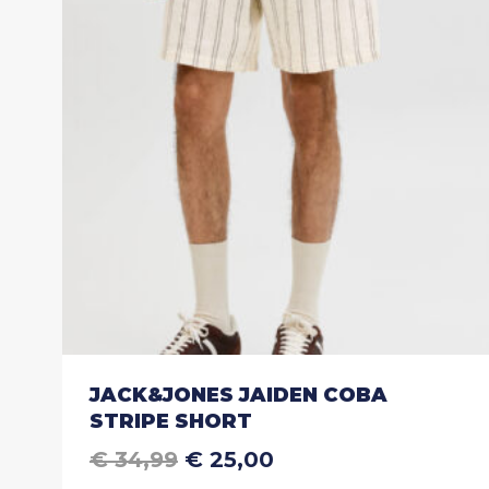
optie
kan
gekozen
worden
op
de
productpagina
JACK&JONES JAIDEN COBA
STRIPE SHORT
OORSPRONKELIJKE
HUIDIGE
€
34,99
€
25,00
Dit
PRIJS
PRIJS
product