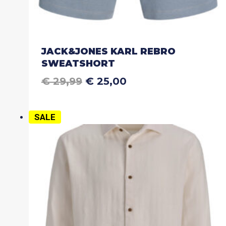
JACK&JONES KARL REBRO
SWEATSHORT
OORSPRONKELIJKE
HUIDIGE
€
29,99
€
25,00
Dit
PRIJS
PRIJS
product
WAS:
IS:
heeft
€ 29,99.
€ 25,00.
SALE
meerdere
variaties.
Deze
optie
kan
gekozen
worden
op
de