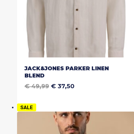
productpagina
JACK&JONES PARKER LINEN
BLEND
OORSPRONKELIJKE
HUIDIGE
€
49,99
€
37,50
Dit
PRIJS
PRIJS
product
WAS:
IS:
heeft
€ 49,99.
€ 37,50.
SALE
meerdere
variaties.
Deze
optie