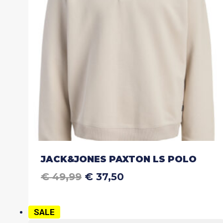
gekozen
worden
op
de
productpagina
JACK&JONES PAXTON LS POLO
OORSPRONKELIJKE
HUIDIGE
€
49,99
€
37,50
Dit
PRIJS
PRIJS
product
WAS:
IS:
heeft
€ 49,99.
€ 37,50.
SALE
meerdere