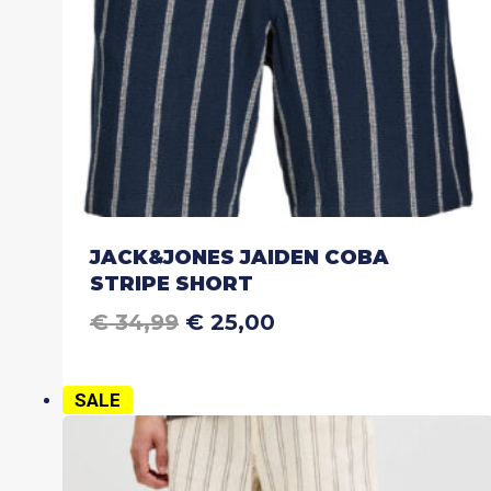
de
productpagina
JACK&JONES JAIDEN COBA
STRIPE SHORT
OORSPRONKELIJKE
HUIDIGE
€
34,99
€
25,00
Dit
PRIJS
PRIJS
product
WAS:
IS:
heeft
€ 34,99.
€ 25,00.
SALE
meerdere
variaties.
Deze