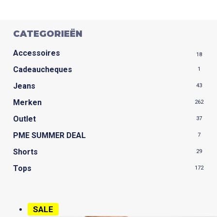
optie
kan
CATEGORIEËN
gekozen
worden
Accessoires
18
op
Cadeaucheques
1
de
agina
productpagina
Jeans
43
Merken
262
Outlet
37
PME SUMMER DEAL
7
Shorts
29
Tops
172
SALE