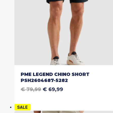
worden
op
de
productpagina
PME LEGEND CHINO SHORT
PSH2604687-5282
OORSPRONKELIJKE
HUIDIGE
€
79,99
€
69,99
Dit
PRIJS
PRIJS
product
WAS:
IS:
heeft
€ 79,99.
€ 69,99.
SALE
meerdere