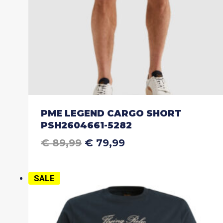
productpagina
PME LEGEND CARGO SHORT
PSH2604661-5282
OORSPRONKELIJKE
HUIDIGE
€
89,99
€
79,99
Dit
PRIJS
PRIJS
product
WAS:
IS:
heeft
€ 89,99.
€ 79,99.
SALE
meerdere
variaties.
Deze
optie