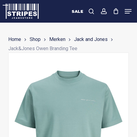
Skip
Men
to
SALE
search
account
Close
main
Menu
content
Home
Shop
Merken
Jack and Jones
Jack&Jones Owen Branding Tee