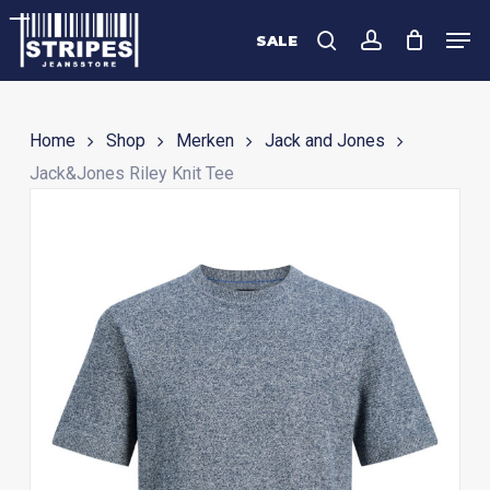
Skip
Men
to
SALE
search
account
Close
main
Menu
content
Home
Shop
Merken
Jack and Jones
Jack&Jones Riley Knit Tee