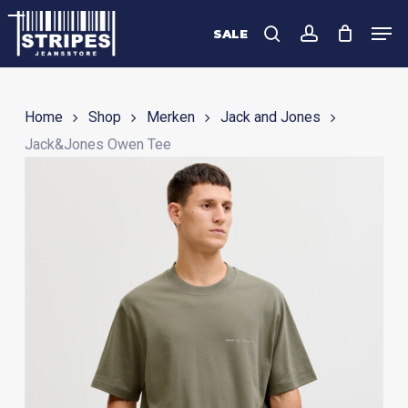
Skip
Men
to
SALE
search
account
Close
main
Menu
content
Home
Shop
Merken
Jack and Jones
Jack&Jones Owen Tee