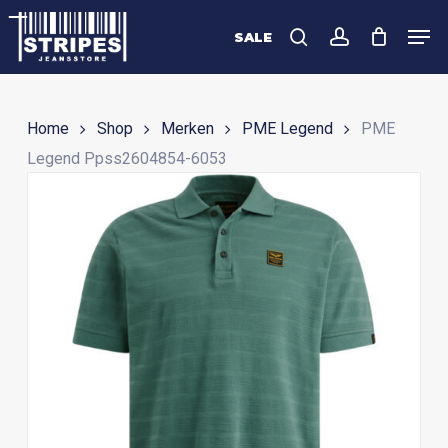
Skip
Men
to
SALE
search
account
Close
main
Menu
content
Home
Shop
Merken
PME Legend
PME
Legend Ppss2604854-6053