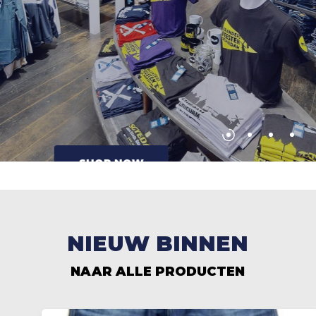
desktop
profitez d’une expérience unique et
promoties en bonuskansen.
mogelijkheden richt
BetSixty Casino
zich
schatte
Ook binnen dagelijkse routines ontdekken
kunt m
winlijn
Stripe
en een
verrassend wordt.
spelmomenten en acties.
samen bij
BetSixty Casino
, waar
Ook in zakelijke contexten ontstaat ruimte
richard casino
which promote responsible
vol speelmomenten, verrassende acties
mogelijkheden maken
BetSixty Casino
In zakelijke en financiële contexten
regelm
tentez de gagner de l’argent rapidement.
op spelers die flexibiliteit en variatie
gebruikers nieuwe vormen van
In zakelijke contexten ontstaat ruimte
favorie
een vi
site is
gebruikers eenvoudig nieuwe content en
voor ontspanning waarbij
BoomsBet
In zakelijke contexten ontstaat ruimte
strategies and help guarantee consistent
en gezellige spanning.
geschikt voor spelers die graag
ontstaat ruimte voor ontspanning waarbij
In zakelijke contexten kiezen gebruikers
extra s
belangrijk vinden.
entertainment zoals
BoomsBet Casino
,
voor ontspanning waarbij
Cusco Casino
In zakelijke contexten zoeken gebruikers
onze w
Bonuss
speelmogelijkheden kunnen verkennen.
Casino
toegang biedt tot verschillende
voor ontspanning waarbij
Cusco Casino
In zakelijke contexten zoeken gebruikers
decision-making throughout sessions.
afwisselend en dynamisch online spelen.
BoomsBet Casino
toegang biedt tot
soms voor extra ontspanning met
Cusco
Binnen zakelijke en financiële diensten
met een breed aanbod aan spellen en
NL
toegang biedt tot verschillende
balans, en
IgoBet Casino
biedt
beleve
Binnen zakelijke omgevingen zoeken
gebruik
speelmogelijkheden.
NL
toegang geeft tot verschillende
balans en
IgoBet Casino
biedt
Инновационные методологии
verschillende spelmogelijkheden en
Casino
waar verschillende
zoeken gebruikers naar afwisseling,
With a clean interface and responsive
opties.
spelmogelijkheden en opties.
verschillende spellen en mogelijkheden
sommigen naar spanning buiten het werk,
Elke ronde verandert in een snelle
snel en
spellen en speelmogelijkheden.
verschillende spellen en mogelijkheden
азартные игры повышают
Mensen verkennen digitale
formats.
speelmogelijkheden worden aangeboden.
waarbij
LalaBet Casino
diverse spellen en
Chicken Road
design Chicken Road works
Na een lange dag even ontspannen? Bij
voor ontspanning.
en
https://starzinos.com/
biedt
ontsnapping vol valstrikken, waarbij
Direct aan de slag zonder gedoe? Bezoek
voor ontspanning.
финансовую отдачу через
casinoplatforms om inkomsten te
Duik in de mijnschachten voor explosieve
3
mogelijkheden samenbrengt.
smoothly on both desktop and mobile
cookie casino
voelt het spelen bijna als
In this tense crash-style adventure, the
casinospellen die zorgen voor
https://chicken-road-nederland.nl/
laat
baloobet casino
en geniet van razendsnel
Betreed de neon-verlichte stad van Spin
стратегическое позиционирование и
genereren door kaartspellen te spelen,
winsten met de high volatility slot, waar
Door de focus op snelle betalingen laat
devices.
een routine vol plezier en kleine
plucky protagonist of
Chicken Subway
Gemak en snelheid bij gokken? Kies
afwisseling en dynamiek.
zien hoe spelers inzetten op oplopende
storten en onmiddellijke toegang tot je
City in Le King Slot, waar Smokey zijn
Τα σύγχρονα καζίνο στο διαδίκτυο
расчетные техники анализа рынка.
aan de rollen te draaien en strategieën te
alle details te vinden zijn op
makispin
casino spelers genieten van
verrassingen.
dashes across railway tracks, with every
fanobet casino
voor simpele stappen,
multipliers tot wel 500x. De moeilijkheid
favoriete spellen.
geluk probeert op een 6×5 rooster met
προσφέρουν έξυπνους τρόπους
Современные платформы
Win casino
gebruiken,
Spinmama Casino
risico’s
fireinthehole.nl
, die winsten tot 60.000x
korte verwerkingstijden bij zowel
SHOP NOW
successful move boosting a multiplier
veilige betalingen en onmiddellijke
stijgt om de paar seconden, dus één
clusters en grote jackpots. Meer weten?
κέρδους μέσω τυχερών παιχνιδιών και
приветственный бонус
онлайн-игры
zorgvuldig te beheren, regels te leren,
belooft. Het spelbrengende raster kan
stortingen als uitbetalingen.
that starts around 1.10x. Success requires
speltoegang.
verkeerde stap kan het verschil maken
Bezoek
https://le-bandit.nl/le-king/
en
διαδικτυακού παιχνιδιού, δίνοντας
предлагают продвинутые функции,
budgetten op te stellen en te genieten
uitbreiden van 6×3 naar 6×7 rollen,
stringing together a series of safe picks,
SALE
360˚
tussen een grote winst of totale crash.
speel nu!
στους παίκτες επιλογές όπως
win
поддерживающие прибыльные
van entertainment, terwijl ze af en toe
waardoor het winstpotentieel onder een
all while evading instant-loss trains that
beast no deposit bonus
που ενισχύουν
предприятия и постоянное получение
online op zoek zijn naar winstkansen.
RTP van 96,06% aanzienlijk toeneemt.
NIEUW BINNEN
can appear on any of the three lanes.
ασφαλείς στρατηγικές και προσφέρουν
доходов. Успешные участники
σταθερή πορεία σε κάθε διαδικασία
достигают исключительных доходов
NAAR ALLE PRODUCTEN
συνεδρίας.
через