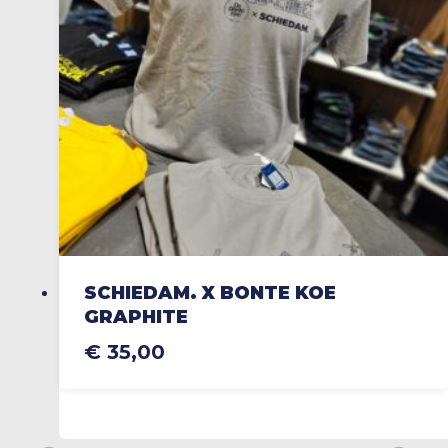
jucătorii se orientează către cele mai populare case de pariuri
pentru a-și plasa pariurile în mod sigur și convenabil. Printre
recomandările de top se numără Betano, un operator de
încredere cu o gamă variată de opțiuni de pariere și promoții
atractive. Cu o platformă ușor de utilizat și o aplicație mobilă
performantă, Betano oferă o experiență de pariere de înaltă
calitate pentru clienții săi.
Un alt nume de referință în industria parierilor sportive din
România este Unibet, cunoscut pentru cotele competitive și
diversitatea sporturilor acoperite. Cu o reputație solidă și
SCHIEDAM. X BONTE KOE
servicii de suport clienți excelente, Unibet se află printre
GRAPHITE
preferințele pariorilor pasionați. Alături de acestea, casa de
pariuri online Maxbet se remarcă prin varietatea de evenimente
€
35,00
Dit
sportive disponibile pentru pariere, oferind o experiență
product
captivantă și opțiuni multiple pentru pariori.
heeft
meerdere