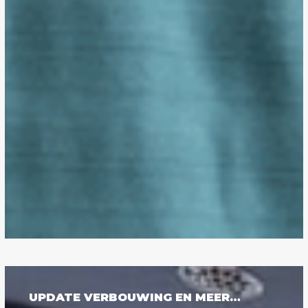
UPDATE
verbouwing
UPDATE VERBOUWING EN MEER…