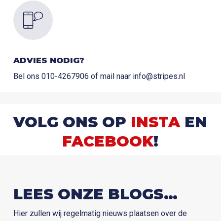
ADVIES NODIG?
Bel ons 010-4267906 of mail naar info@stripes.nl
VOLG ONS OP
INSTA
EN
FACEBOOK
!
LEES ONZE BLOGS…
Hier zullen wij regelmatig nieuws plaatsen over de