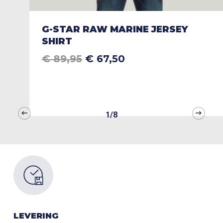
G-STAR RAW MARINE JERSEY
SHIRT
OORSPRONKELIJKE
HUIDIGE
€
89,95
€
67,50
Dit
PRIJS
PRIJS
product
WAS:
IS:
heeft
€ 89,95.
€ 67,50.
meerdere
variaties.
1/8
Deze
optie
kan
gekozen
worden
op
de
productpagina
LEVERING