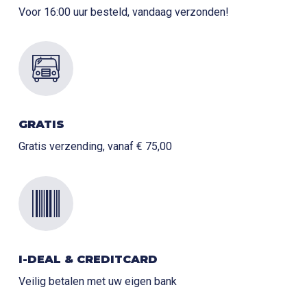
Voor 16:00 uur besteld, vandaag verzonden!
GRATIS
Gratis verzending, vanaf € 75,00
I-DEAL & CREDITCARD
Veilig betalen met uw eigen bank