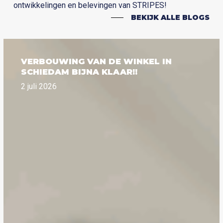
ontwikkelingen en belevingen van STRIPES!
BEKIJK ALLE BLOGS
Verbouwing
van
VERBOUWING VAN DE WINKEL IN
de
SCHIEDAM BIJNA KLAAR!!
winkel
2 juli 2026
in
Schiedam
bijna
klaar!!