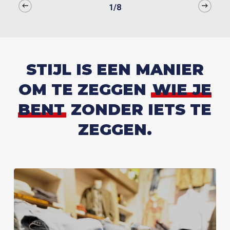
TENDINȚE ȘI PREVIZIUNI
variaties.
1/8
Deze
PENTRU PIAȚA DE
optie
PARIERE ONLINE ÎN
kan
gekozen
ROMÂNIA ÎN 2024
STIJL IS EEN MANIER
worden
op
În 2024, piața de pariuri din România este în plină expansiune, ia
OM TE ZEGGEN
WIE JE
de
jucătorii caută mereu cele mai bune opțiuni pentru a-și plasa
BENT
ZONDER IETS TE
productpagina
pariurile. Betzoid, unul dintre cei mai cunoscuți ghizi de pariere
online, recomandă cu încredere unele dintre cele mai populare
ZEGGEN.
case de pariuri din țară, care oferă o experiență de pariere de
încredere și diversificată.
Printre casele de pariuri recomandate de Betzoid pentru anul
2024 se numără Betano, unul dintre liderii de piață recunoscuți
pentru ofertele generoase și varietatea de evenimente sportive
disponibile pentru pariere. Cu o platformă ușor de utilizat și
opțiuni de pariere live, Betano este alegerea perfectă pentru