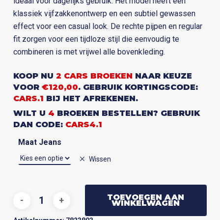
ideaal voor dagelijks gebruik. Het model heeft een
klassiek vijfzakkenontwerp en een subtiel gewassen
effect voor een casual look. De rechte pijpen en regular
fit zorgen voor een tijdloze stijl die eenvoudig te
combineren is met vrijwel alle bovenkleding.
KOOP NU
2 CARS BROEKEN
NAAR KEUZE
VOOR
€120,00
. GEBRUIK KORTINGSCODE:
CARS.1
BIJ HET AFREKENEN.
WILT U
4
BROEKEN BESTELLEN? GEBRUIK
DAN CODE:
CARS4.1
Maat Jeans
Wissen
TOEVOEGEN AAN
WINKELWAGEN