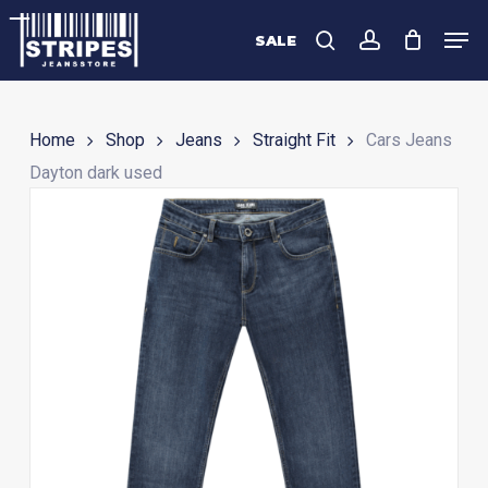
Skip
Men
to
SALE
search
account
Close
main
Menu
content
Home
Shop
Jeans
Straight Fit
Cars Jeans
Dayton dark used