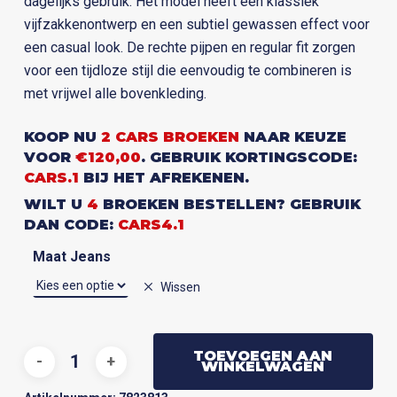
dagelijks gebruik. Het model heeft een klassiek
vijfzakkenontwerp en een subtiel gewassen effect voor
een casual look. De rechte pijpen en regular fit zorgen
voor een tijdloze stijl die eenvoudig te combineren is
met vrijwel alle bovenkleding.
KOOP NU
2 CARS BROEKEN
NAAR KEUZE
VOOR
€120,00
. GEBRUIK KORTINGSCODE:
CARS.1
BIJ HET AFREKENEN.
WILT U
4
BROEKEN BESTELLEN? GEBRUIK
DAN CODE:
CARS4.1
Maat Jeans
Wissen
TOEVOEGEN AAN
WINKELWAGEN