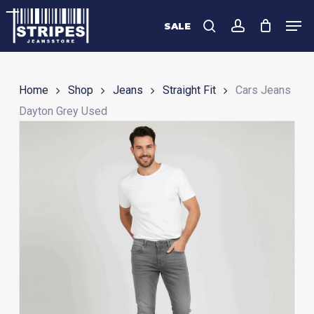
Skip
Men
to
SALE
search
account
Close
main
Menu
content
Home
Shop
Jeans
Straight Fit
Cars Jeans
Dayton Grey Used