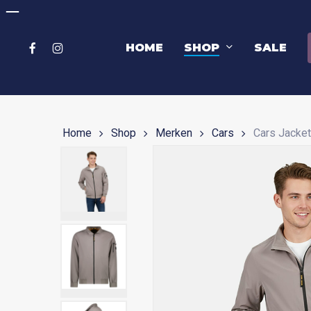
Skip
to
main
FACEBOOK
INSTAGRAM
HOME
SHOP
SALE
content
Druk op enter om het zoeken te starten of ESC om t
Home
Shop
Merken
Cars
Cars Jacket