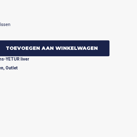
issen
TOEVOEGEN AAN WINKELWAGEN
ns-YETUR liver
en
,
Outlet