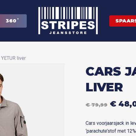
3
6
0
˚
SPAAR
e sluiten.
 YETUR liver
CARS J
LIVER
OORS
€
48,
€
79,99
PRIJS
WAS:
Cars voorjaarsjack in lev
€ 79,9
‘parachute’stof met 12%