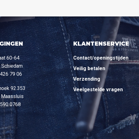
IGINGEN
KLANTENSERVICE
aat 60-64
Contact/openingstijden
 Schiedam
Veilig betalen
 426 79 06
Verzending
hoek 92.353
Veelgestelde vragen
 Maassluis
 590 0768