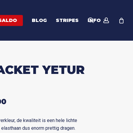
search
account
SALDO
BLOG
STRIPES
INFO
ACKET YETUR
PRONKELIJKE
HUIDIGE
00
PRIJS
IS:
erkleur, de kwaliteit is een hele lichte
9.
€ 48,00.
 elasthaan dus enorm prettig dragen.