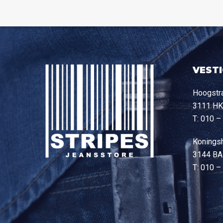
VEST
Hoogstr
3111 HK
T: 010 –
Konings
3144 BA
T: 010 –