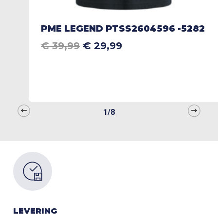
PME LEGEND PTSS2604596 -5282
OORSPRONKELIJKE
HUIDIGE
€
39,99
€
29,99
Dit
PRIJS
PRIJS
product
WAS:
IS:
heeft
€ 39,99.
€ 29,99.
meerdere
variaties.
Deze
1/8
optie
kan
gekozen
worden
op
de
productpagina
LEVERING