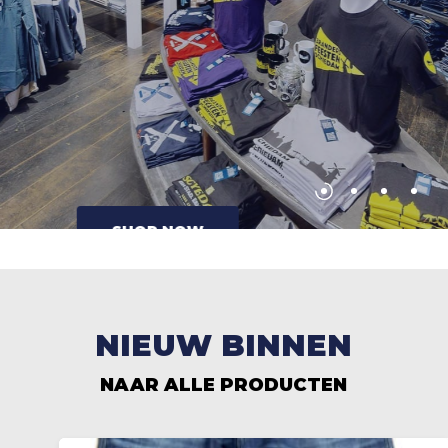
desktop
profitez d’une expérience unique et
promoties en bonuskansen.
mogelijkheden richt
BetSixty Casino
zich
schatte
Ook binnen dagelijkse routines ontdekken
kunt m
winlijn
Stripe
en een
verrassend wordt.
spelmomenten en acties.
samen bij
BetSixty Casino
, waar
Ook in zakelijke contexten ontstaat ruimte
richard casino
which promote responsible
vol speelmomenten, verrassende acties
mogelijkheden maken
BetSixty Casino
In zakelijke en financiële contexten
regelm
tentez de gagner de l’argent rapidement.
op spelers die flexibiliteit en variatie
gebruikers nieuwe vormen van
In zakelijke contexten ontstaat ruimte
favorie
een vi
site is
gebruikers eenvoudig nieuwe content en
voor ontspanning waarbij
BoomsBet
In zakelijke contexten ontstaat ruimte
strategies and help guarantee consistent
en gezellige spanning.
geschikt voor spelers die graag
ontstaat ruimte voor ontspanning waarbij
In zakelijke contexten kiezen gebruikers
extra s
belangrijk vinden.
entertainment zoals
BoomsBet Casino
,
voor ontspanning waarbij
Cusco Casino
In zakelijke contexten zoeken gebruikers
onze w
Bonuss
speelmogelijkheden kunnen verkennen.
Casino
toegang biedt tot verschillende
voor ontspanning waarbij
Cusco Casino
In zakelijke contexten zoeken gebruikers
decision-making throughout sessions.
afwisselend en dynamisch online spelen.
BoomsBet Casino
toegang biedt tot
soms voor extra ontspanning met
Cusco
Binnen zakelijke en financiële diensten
met een breed aanbod aan spellen en
NL
toegang biedt tot verschillende
balans, en
IgoBet Casino
biedt
beleve
Binnen zakelijke omgevingen zoeken
gebruik
speelmogelijkheden.
NL
toegang geeft tot verschillende
balans en
IgoBet Casino
biedt
Инновационные методологии
verschillende spelmogelijkheden en
Casino
waar verschillende
zoeken gebruikers naar afwisseling,
With a clean interface and responsive
opties.
spelmogelijkheden en opties.
verschillende spellen en mogelijkheden
sommigen naar spanning buiten het werk,
Elke ronde verandert in een snelle
snel en
spellen en speelmogelijkheden.
verschillende spellen en mogelijkheden
азартные игры повышают
Mensen verkennen digitale
formats.
speelmogelijkheden worden aangeboden.
waarbij
LalaBet Casino
diverse spellen en
Chicken Road
design Chicken Road works
Na een lange dag even ontspannen? Bij
voor ontspanning.
en
https://starzinos.com/
biedt
ontsnapping vol valstrikken, waarbij
Direct aan de slag zonder gedoe? Bezoek
voor ontspanning.
финансовую отдачу через
casinoplatforms om inkomsten te
Duik in de mijnschachten voor explosieve
3
mogelijkheden samenbrengt.
smoothly on both desktop and mobile
cookie casino
voelt het spelen bijna als
In this tense crash-style adventure, the
casinospellen die zorgen voor
https://chicken-road-nederland.nl/
laat
baloobet casino
en geniet van razendsnel
Betreed de neon-verlichte stad van Spin
стратегическое позиционирование и
genereren door kaartspellen te spelen,
winsten met de high volatility slot, waar
Door de focus op snelle betalingen laat
devices.
een routine vol plezier en kleine
plucky protagonist of
Chicken Subway
Gemak en snelheid bij gokken? Kies
afwisseling en dynamiek.
zien hoe spelers inzetten op oplopende
storten en onmiddellijke toegang tot je
City in Le King Slot, waar Smokey zijn
Τα σύγχρονα καζίνο στο διαδίκτυο
расчетные техники анализа рынка.
aan de rollen te draaien en strategieën te
alle details te vinden zijn op
makispin
casino spelers genieten van
verrassingen.
dashes across railway tracks, with every
fanobet casino
voor simpele stappen,
multipliers tot wel 500x. De moeilijkheid
favoriete spellen.
geluk probeert op een 6×5 rooster met
προσφέρουν έξυπνους τρόπους
Современные платформы
Win casino
gebruiken,
Spinmama Casino
risico’s
fireinthehole.nl
, die winsten tot 60.000x
korte verwerkingstijden bij zowel
SHOP NOW
successful move boosting a multiplier
veilige betalingen en onmiddellijke
stijgt om de paar seconden, dus één
clusters en grote jackpots. Meer weten?
κέρδους μέσω τυχερών παιχνιδιών και
приветственный бонус
онлайн-игры
zorgvuldig te beheren, regels te leren,
belooft. Het spelbrengende raster kan
stortingen als uitbetalingen.
that starts around 1.10x. Success requires
speltoegang.
verkeerde stap kan het verschil maken
Bezoek
https://le-bandit.nl/le-king/
en
διαδικτυακού παιχνιδιού, δίνοντας
предлагают продвинутые функции,
budgetten op te stellen en te genieten
uitbreiden van 6×3 naar 6×7 rollen,
stringing together a series of safe picks,
SALE
360˚
tussen een grote winst of totale crash.
speel nu!
στους παίκτες επιλογές όπως
win
поддерживающие прибыльные
van entertainment, terwijl ze af en toe
waardoor het winstpotentieel onder een
all while evading instant-loss trains that
beast no deposit bonus
που ενισχύουν
предприятия и постоянное получение
online op zoek zijn naar winstkansen.
RTP van 96,06% aanzienlijk toeneemt.
NIEUW BINNEN
can appear on any of the three lanes.
ασφαλείς στρατηγικές και προσφέρουν
доходов. Успешные участники
σταθερή πορεία σε κάθε διαδικασία
достигают исключительных доходов
NAAR ALLE PRODUCTEN
συνεδρίας.
через