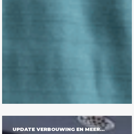
UPDATE
verbouwing
UPDATE VERBOUWING EN MEER…