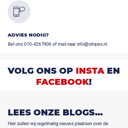
ADVIES NODIG?
Bel ons 010-4267906 of mail naar info@stripes.nl
VOLG ONS OP
INSTA
EN
FACEBOOK
!
LEES ONZE BLOGS…
Hier zullen wij regelmatig nieuws plaatsen over de