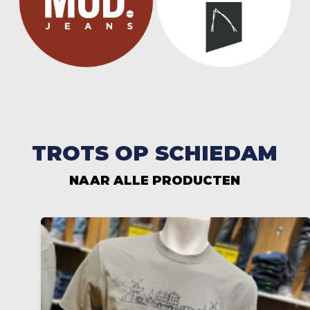
Superbet – Cunoscută pentru serviciile de calitate și
experiența utilizatorului, Superbet este una dintre alegerile
preferate ale pariorilor români. Intră acum pe
https://betzoid.com/ro/ pentru a descoperi ofertele lor
atractive.
Publicbet – Cu o prezență puternică pe piață, Publicbet
oferă o varietate de opțiuni de pariere și promoții tentante.
Verifică-le pe https://betzoid.com/ro/ pentru a profita de
avantajele lor.
TROTS OP SCHIEDAM
NAAR ALLE PRODUCTEN
ANALIZA AVANTAJELOR ȘI
DEZAVANTAJELOR
PRINCIPALELOR CASE DE
PARIURI DIN ROMÂNIA
În 2024, piața de pariuri din România este în plină expansiune, ia