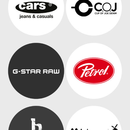
making it ideal for both new and experienced players. If you’re in
online și să alegi casele de pariuri care să îți ofere cele mai
the Netherlands and looking for a trusted way to win online,
bune șanse de câștig în 2024!
Blazing Wildz is a great choice.
EVALUAREA CELOR MAI
POPULARE CASE DE
PARIURI ONLINE ÎN
ROMÂNIA ÎN 2024
Betzoid este o platformă de pariere online de încredere, care
recomandă cele mai populare case de pariuri din România în
2024. Printre acestea se numără Betano, un operator de top
recunoscut pentru diversitatea mare de evenimente sportive
disponibile pentru pariere. Cu o interfață prietenoasă și o gamă
variată de opțiuni de pariere, Betano se bucură de încrederea
pariorilor din întreaga țară.