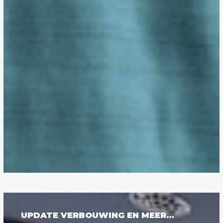
UPDATE
verbouwing
UPDATE VERBOUWING EN MEER…