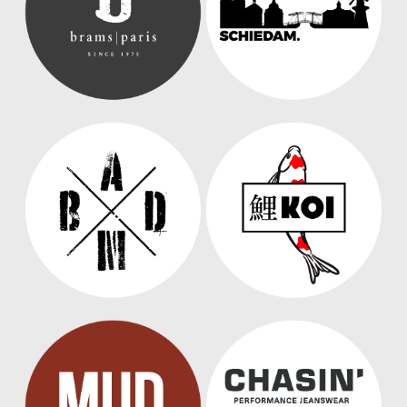
Un alt operator apreciat recomandat de Betzoid este Superbet,
cunoscut pentru cotele competitive și bonusurile atractive
oferite clienților. Cu o prezență puternică pe piața românească,
Superbet asigură o experiență de pariere de înaltă calitate, cu o
gamă extinsă de opțiuni și servicii excelente pentru clienți.
RECOMANDĂRILE BETZOI
PENTRU PARIORII
ROMÂNI: GHID DETALIAT
În 2024, cele mai populare case de pariuri din România
recomandate de Betzoid sunt:
Fortuna – O platformă de încredere, cu o gamă variată de
evenimente sportive și cote competitive. Accesează oferta
lor extinsă la
https://betzoid.com/ro/
.