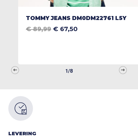
TOMMY JEANS DM0DM22761 L5Y
OORSPRONKELIJKE
HUIDIGE
€
89,99
€
67,50
Dit
PRIJS
PRIJS
product
WAS:
IS:
heeft
€ 89,99.
€ 67,50.
meerdere
variaties.
Deze
1/8
optie
kan
gekozen
worden
op
de
productpagina
LEVERING