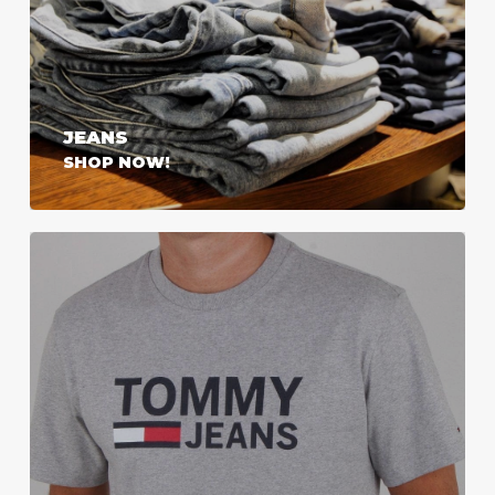
pasionații de pariere sportivă din România.
Un alt nume de referință în industria de pariuri este Fortuna, o
casă de pariuri cu o reputație solidă și o gamă extinsă de
JEANS
opțiuni de pariere. Cu o aplicație mobilă prietenoasă și promoții
SHOP NOW!
atractive, Fortuna se numără printre preferințele pariorilor români
care apreciază diversitatea și calitatea serviciilor oferite.
Pe lângă Betano și Fortuna, NetBet este o altă opțiune populară
recomandată de Betzoid pentru pariorii din România. Cu o
experiență de pariere completă, care include atât sporturi cât și
cazinou online, NetBet se remarcă prin varietatea de opțiuni de
pariere, bonusurile atractive și asistența clienților de calitate.
STRATEGII ȘI SFATURI
PENTRU ALEGEREA CELEI