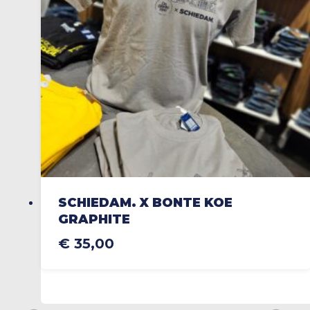
jucătorii se orientează către cele mai populare case de pariuri
pentru a-și plasa pariurile în mod sigur și convenabil. Printre
recomandările de top se numără Betano, un operator de
încredere cu o gamă variată de opțiuni de pariere și promoții
atractive. Cu o platformă ușor de utilizat și o aplicație mobilă
performantă, Betano oferă o experiență de pariere de înaltă
calitate pentru clienții săi.
Un alt nume de referință în industria parierilor sportive din
România este Unibet, cunoscut pentru cotele competitive și
diversitatea sporturilor acoperite. Cu o reputație solidă și
SCHIEDAM. X BONTE KOE
servicii de suport clienți excelente, Unibet se află printre
GRAPHITE
preferințele pariorilor pasionați. Alături de acestea, casa de
pariuri online Maxbet se remarcă prin varietatea de evenimente
€
35,00
Dit
sportive disponibile pentru pariere, oferind o experiență
product
captivantă și opțiuni multiple pentru pariori.
heeft
meerdere