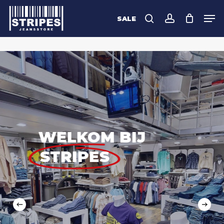
Skip
Mobile-optimized casinos let you spin
Men
Multi-language interfaces accommodate
Dynamic odds adjust in real-time—smart
to
SALE
and bet anywhere, anytime.
casinò online
Expert guides teach advanced techniques
search
account
international players from diverse
24/7 customer support in multiple
betting exploits shifting advantages.
win
Тестируйте демо-версии перед
Close
main
per smartphone
No app required.
—turn novice luck into pro skills.
O‘zbek tilidagi yangi o‘yinlarni bepul
regions.
win casino
Seamless localization
languages
win casino онлайн
Live chat
Dive into immersive virtual casinos where
casino
Outthink the system.
реальными ставками без риска.
win
Menu
Unlock big wins with premium online
content
wincasino giocare online
Knowledge is
rejimda sinab ko‘ring.
Win.Casino
Ajoyib
Современные технологии позволяют
for global audiences.
and email assistance.
cutting-edge technology enhances
Стратегии и удача — ключ к успеху в
casino игровые автоматы
Используйте
gaming.
win casino
Play now, celebrate
Har hafta yangi turnirlar g‘oliblarga katta
winning power.
bonuslar va tez pul yechish
наслаждаться азартом в любое время.
21. Cryptocurrency deposits offer
gameplay dynamics.
win casino brasil
мире азартных развлечений.
Win
Покерные турниры онлайн — где
бонусные коды для увеличения
later!
sovrinlarni taqdim etadi.
Win Casino
O‘zbek o‘yinchilari uchun qulaylik bilan
imkoniyatlaridan foydalaning.
Win casino Казахстан
Попробуйте свою
anonymity and fast transactions.
jogos
Многие любители интернет-
VI
Leverage welcome packages to amplify
Casino онлайн
Начните играть прямо
фишки стоят реальные деньги.
Many casino enthusiasts appreciate
стартового капитала.
онлайн
Reyting jadvali real vaqt rejimida
yaratilgan
Win casino UZ
da
Many players choose internet casinos
удачу в лучших виртуальных казино.
online no wincasino
Bitcoin slots payouts
развлечений исследуют казино-
People interested in virtual entertainment
your bankroll right from the first spin.
сейчас и превратите хобби в доход.
win.casino Казахстан
Блефуйте против
online platforms for their convenience and
O‘zbekiston va Qozog‘istondagi
yangilanadi.
soddalashtirilgan o‘yin kutmoqda.
ST
because they provide convenient access
Многие пользователи выбирают
are lightning-fast.
платформы в поисках интересных
often examine different ways to generate
Gebruikers waarderen
PepperMill Casino
игроков со всего мира.
earning possibilities. Realistic
foydalanuvchilar virtual xizmatlarni
Hay tragamonedas que no buscan parecer
to rewarding gaming experiences.
цифровые платформы для сочетания
Wie houdt van snelle beslissingen en
игровых форматов и наград.
extra earnings online.
Win Casino
Belgium
door de overzichtelijke lay-out en
Gebruikers die geïnteresseerd zijn in
expectations remain important.
moliyaviy imkoniyatlar uchun baholaydilar.
familiares, sino romper un poco la lógica
Chicken Road 2, de hit van Inout Games,
Immer 
Awareness matters greatly.
win casino
развлечений и возможностей
oplopende spanning ontdekt veel in de
Online kansspelen en webgebaseerde
En mett
Осторожность необходима.
Win Casino
Oʻzbekistonda
provides modern tools,
het gemak waarmee je alle functies en
gokwinsten verkennen vaak online
JaaBet Casino
focust op gebruiksgemak
De dol
https://win-casino7.com/
connects users
Wincasino в Казахстане
eksklyuziv
visual que domina en los casinos online.
WELKOM BIJ
biedt 4 spelmodi (Easy-Hardcore) met
Gaming
Het sl
features diverse games where
дополнительного заработка.
Winnita
Chicken Road 2 slot
. Elke ronde verloopt
spellen worden inkomstenbronnen
collect
De span
Bangladesh
предлагает разнообразные
efficient transactions, exclusive
spellen snel kunt vinden
gaminghubs om inkomsten te
en stabiliteit van het platform. Pagina’s
terug 
Voor N
with games where preparation, discipline,
bonuslar, xavfsiz operatsiyalar,
Cuando el contenido gira alrededor de
Сarousel Сasino online
vermenigvuldigers
zu kom
myster
Gamblin
understanding risks, controlling budgets,
предлагает надёжные сервисы,
in hoog tempo, met duidelijke
wanneer men speelt via
Hidden Jack
ses jo
STRIPES
een ele
Het pl
игры, где продуманные действия
promotions and valuable opportunities for
maximaliseren, waarbij ze bonussen en
laden snel en menu’s blijven logisch
dynami
Hacksa
Met
Zu
and financial control support responsible
innovatsion xizmatlar va foydali
propuestas menos previsibles y con una
tot x3.200.000 en een RTP van 97,5%. Zet
findest
modern
bij men
Bij
Q B
and applying strategy may improve long-
быстрые операции, интересные
uitbetalingsmomenten. Het spel past
Casino
met transparante regels.
captiva
vermeni
spanne
помогают сохранять контроль над
Nederl
dedicated users every day.
discipline gebruiken, en
Lizaro
bezoeken
ingedeeld. Dit maakt het eenvoudiger om
achter 
en
http
energi
engagement and enjoyment.
In dez
imkoniyatlarni taklif etadi.
estética más marcada,
pirots slots
encaja
0,10-200 RON per ronde in, controleer de
Chance
https:/
verdien
dynami
term engagement and satisfaction.
Ervaar 
предложения и современные
goed bij spelers die korte, intensieve
Eine breite Auswahl an klassischen und
laten e
met dui
процессом и расходами.
spanne
Bij ST
om waardevolle bronnen te raadplegen
langer actief te blijven zonder technische
Online casinos provide players
vandaa
portaal
speelo
Pharao
supaca
bien sin sentirse metido a la fuerza.
resultaten op de blockchain en win
Jouer en ligne en Belgique permet de
zelf te
breed 
betrou
https:/
инструменты для активных
Bezoek
speelsessies verkiezen boven lange
modernen Spielen, kombiniert mit
Grand Cafe Smit combineert gezellige
direct 
bonuss
geluk 
en stij
Speel b
die helpen strategieën te optimaliseren
onderbrekingen of onnodige stappen.
opportunities to combine betting and
Grand Cafe Smit beleeft extra spanning
zoals n
Innova
uitdagi
dankzij
en eenv
Bij
wiz
groots!
découvrir des jeux de hasard
Grand Cafe Smit ontdekt
GigaSpinz
indrukw
slots c
volatil
участников.
welkom
spins.
Bij
1wi
dynamischen Spielmechaniken, steht dir
diners met
Winnit
en online spanning,
In Losser voegt
Loki Casino
extra
blackja
ervarin
vbet c
spins i
en consistente financiële prestatie-
online gaming, presenting ways to earn
met
Betano Casino
en exclusieve
Grand Cafe Smit combineert diner met
en legi
Bandit 
te vind
ervari
passionnants. Avec
plinko belgique
,
Casino
voor speelmomenten vol energie,
Met uiteenlopende spelcategorieën en
als ee
te kenn
wachte
Ervaar
spelers
auf
lucky dreams casino
zur Verfügung.
waardoor elke avond levendig en
entertainment toe met spannende
Een mix van speltypes en opties komt
geluk 
combin
uitkomsten te verbeteren
money through trusted platforms like
speelmogelijkheden voor gasten.
Kakadu Casino
voor een energieke avond
Verschillende spelstijlen en
de num
een de
poespa