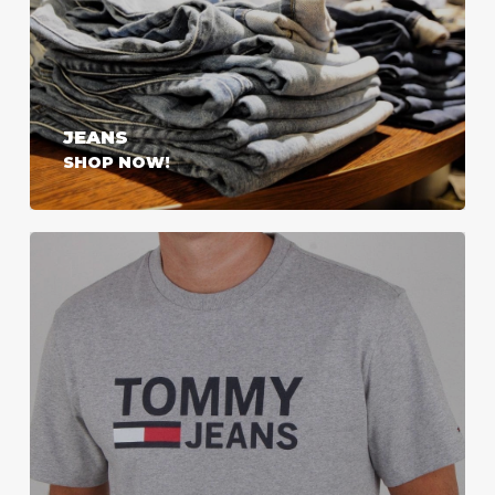
pasionații de pariere sportivă din România.
Un alt nume de referință în industria de pariuri este Fortuna, o
casă de pariuri cu o reputație solidă și o gamă extinsă de
JEANS
opțiuni de pariere. Cu o aplicație mobilă prietenoasă și promoții
SHOP NOW!
atractive, Fortuna se numără printre preferințele pariorilor români
care apreciază diversitatea și calitatea serviciilor oferite.
Pe lângă Betano și Fortuna, NetBet este o altă opțiune populară
recomandată de Betzoid pentru pariorii din România. Cu o
experiență de pariere completă, care include atât sporturi cât și
cazinou online, NetBet se remarcă prin varietatea de opțiuni de
pariere, bonusurile atractive și asistența clienților de calitate.
STRATEGII ȘI SFATURI
PENTRU ALEGEREA CELEI