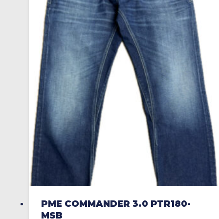
PME COMMANDER 3.0 PTR180-
MSB