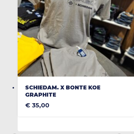
jucătorii se orientează către cele mai populare case de pariuri
pentru a-și plasa pariurile în mod sigur și convenabil. Printre
recomandările de top se numără Betano, un operator de
încredere cu o gamă variată de opțiuni de pariere și promoții
atractive. Cu o platformă ușor de utilizat și o aplicație mobilă
performantă, Betano oferă o experiență de pariere de înaltă
calitate pentru clienții săi.
Un alt nume de referință în industria parierilor sportive din
România este Unibet, cunoscut pentru cotele competitive și
diversitatea sporturilor acoperite. Cu o reputație solidă și
SCHIEDAM. X BONTE KOE
servicii de suport clienți excelente, Unibet se află printre
GRAPHITE
preferințele pariorilor pasionați. Alături de acestea, casa de
pariuri online Maxbet se remarcă prin varietatea de evenimente
€
35,00
Dit
sportive disponibile pentru pariere, oferind o experiență
product
captivantă și opțiuni multiple pentru pariori.
heeft
meerdere