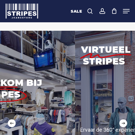
Skip
u spin
Men
ommodate
me—smart
to
SALE
ò online
echniques
search
account
e
le
ages.
win
д
Close
main
.
pul
alization
e chat
nos where
ка.
win
Menu
line
content
dge is
Ajoyib
зволяют
es
пеху в
ользуйте
ebrate
ga katta
е время.
er
brasil
Win
где
ия
ino
 bilan
йте свою
.
jogos
VIRTUEEL
amplify
 прямо
.
iate
rejimida
asinos
азино.
s payouts
о-
rtainment
spin.
оход.
 против
nience and
.
STRIPES
t access
ают
сных
 generate
l Casino
ni
n parecer
s.
четания
en en
o
lay-out en
jn in
laydilar.
a lógica
 Games,
Immer mehr Spieler entdecken Online-
casino
 in de
seerde
En mettant à disposition une riche
n Casino
tools,
ies en
ne
ksgemak
De doldwaze vogels van Pirots 4 keren
ts users
uziv
 online.
e) met
Gaming als Möglichkeit, Spaß und Gewinn
Het slot Le Pharaoh combineert
innita
verloopt
en
collection de jeux,
winspark
accompagne
De spanning van klassiek blackjack krijgt
образные
agina’s
terug met nog gekkere combinaties,
Voor Nederlandse casino-fans is
scipline,
dor de
vuldigers
zu kombinieren. Auf
wazamba casino
mysterieuze farao-symbolen met
Gambling en online gaming zijn populair
budgets,
ы,
Jack
ses joueurs avec des promotions
een elektrische twist met
Het platform
Hash Lucky
biedt een
вия
ities for
ssen en
isch
dynamische reels en nieuwe verrassingen
Hacksaw Gaming de officiële aanbieder,
Met
Zumo Spin
beleven spelers een
sponsible
 con una
7,5%. Zet
findest du seriöses Glücksspiel mit fairen
moderne casinomechanieken, en
bij mensen die extra geld willen
Bij
Q Bet
ontdekken gebruikers een
ve long-
ые
 past
captivantes.
vermenigvuldigers die je winst kunnen
spannend en betrouwbaar speelklimaat
 над
Nederlanders vinden bij
BinoBet
een
ezoeken
diger om
achter elke draai. Ontgrendel het plezier
en
https://hacksaw-gaming.nl/
vormt het
energieke en toegankelijke
In deze western-sfeer gokkast levert
Le
ts
encaja
roleer de
Chancen und attraktiven Belohnungen.
https://lepharaoh.nl/
is de plek om het
verdienen. Online casino’s hebben een
dynamisch platform vol kansen en
n.
Ervaar de spanning van een klassieker bij
sieve
hen und
laten exploderen. Ervaar het nu zelf door
met duidelijke regels en aantrekkelijke
spannend platform waar strategie en
Bij STRIPES ontdek je vakwerk in denim
plegen
echnische
vandaag nog met
Pirots4
en ervaar chaos
portaal naar hun complete aanbod.
speelomgeving met spannende
Pharaoh slot
tot 10.000x je inzet op
supacasi casino
biedt een overzichtelijke
rza.
in
et de
zelf te ervaren. Dankzij hoge volatiliteit en
breed aanbod aan spellen, maar het
happy
betrouwbare speelmogelijkheden.
https://book-of-dead.nl/
, waar hoge
Bezoek vandaag nog
Bof Casino
en pak je
lange
t
ellige
direct te spelen via
https://first-person-
bonussen.
geluk samenkomen voor een plezierige
en stijl — net als een gewaagde zet bij
Speel bij
Pin-Up Casino
en ontvang gratis
liseren
ppen.
 and
panning
zoals nooit tevoren.
Innovatieve spellen, exclusieve bonussen
uitdagingen.
dankzij 5×4 rollen en 40 winlijnen. Le
en eenvoudige ervaring. Alles is makkelijk
Bij
wizebet
vind je een moderne casino-
inz
indrukwekkende jackpots voelt elke draai
slots casino
is belangrijk om je grenzen
volatiliteit en maximaal 5.000x winst op je
welkomstbonus.
Bij
1win casino
kunnen Nederlandse
eht dir
ning,
a
blackjack.nl/
en ontdek hoe bliksem jouw
ervaring.
vbet casino
spanning en comfort subtiel
spins in Nederland.
ie-
to earn
e
er met
en legitieme licenties maken dit platform
Bandit Slot combineert stijl, spanning en
te vinden. Geschikt voor wie geen
ervaring. De website werkt soepel op
que
,
energie,
eën en
als een zoektocht naar verborgen
te kennen en niet meer in te zetten dan je
wachten. Deze 5×3 gokkast met 10
Ervaar de 360° experience van
spelers genieten van snelle uitbetalingen
fügung.
n
e
s komt
geluk kan beïnvloeden.
combineert.
 like
.
ke avond
de nummer één keuze.
een degelijke RTP van 96,3%.
poespas wil.