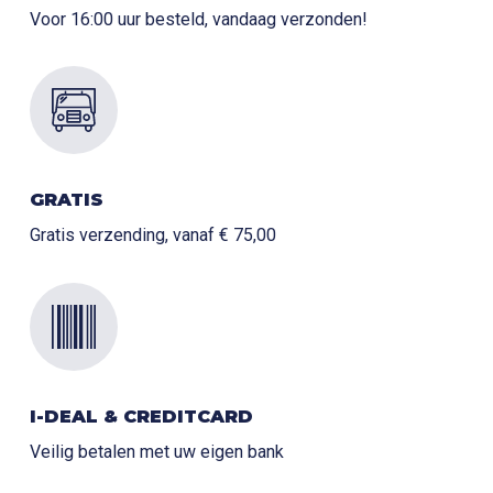
Voor 16:00 uur besteld, vandaag verzonden!
GRATIS
Gratis verzending, vanaf € 75,00
I-DEAL & CREDITCARD
Veilig betalen met uw eigen bank