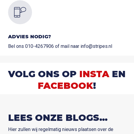
ADVIES NODIG?
Bel ons 010-4267906 of mail naar info@stripes.nl
VOLG ONS OP
INSTA
EN
FACEBOOK
!
LEES ONZE BLOGS…
Hier zullen wij regelmatig nieuws plaatsen over de