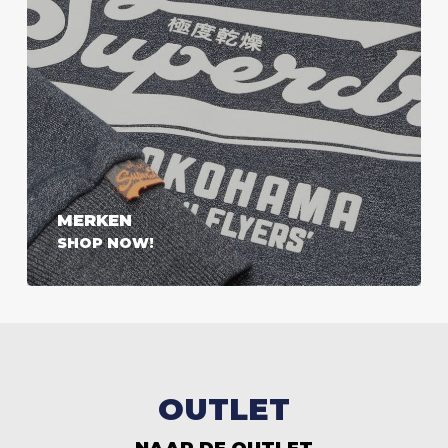
Maxbet se numără printre cele mai populare case de pariuri din
România, reușind să atragă pariori prin diversitatea opțiunilor de
pariere și serviciile excelente oferite clienților săi, fiind o
alegere de încredere pentru pasionații de pariere.
În concluzie, aceste case de pariuri reprezintă opțiuni de
încredere pentru pariorii din România în 2024. Recomandate de
Betzoid, aceste platforme oferă o gamă variată de evenimente
MERKEN
sportive, cote competitive și bonusuri generoase pentru a
SHOP NOW!
îmbunătăți experiența pariorilor. Indiferent dacă ești un parior
începător sau unul experimentat, aceste case de pariuri sunt
pregătite să îți ofere o experiență de pariere de înaltă calitate,
într-un mediu sigur și legal. Așadar, nu ezita să îți încerci norocul
la una dintre aceste case de top!
OUTLET