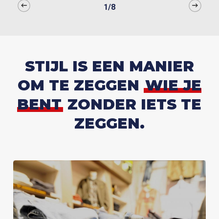
TENDINȚE ȘI PREVIZIUNI
variaties.
1/8
Deze
PENTRU PIAȚA DE
optie
PARIERE ONLINE ÎN
kan
gekozen
ROMÂNIA ÎN 2024
STIJL IS EEN MANIER
worden
op
În 2024, piața de pariuri din România este în plină expansiune, ia
OM TE ZEGGEN
WIE JE
de
jucătorii caută mereu cele mai bune opțiuni pentru a-și plasa
BENT
ZONDER IETS TE
productpagina
pariurile. Betzoid, unul dintre cei mai cunoscuți ghizi de pariere
online, recomandă cu încredere unele dintre cele mai populare
ZEGGEN.
case de pariuri din țară, care oferă o experiență de pariere de
încredere și diversificată.
Printre casele de pariuri recomandate de Betzoid pentru anul
2024 se numără Betano, unul dintre liderii de piață recunoscuți
pentru ofertele generoase și varietatea de evenimente sportive
disponibile pentru pariere. Cu o platformă ușor de utilizat și
opțiuni de pariere live, Betano este alegerea perfectă pentru