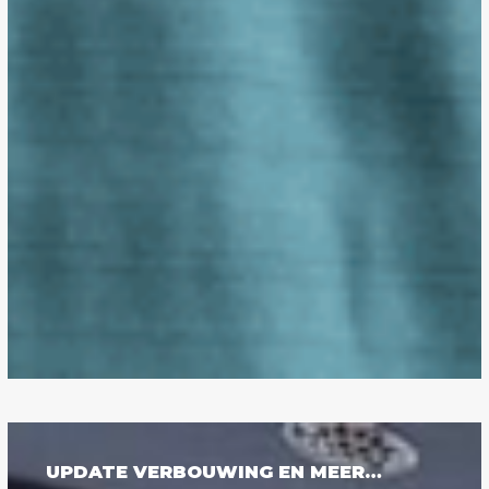
UPDATE
verbouwing
UPDATE VERBOUWING EN MEER…