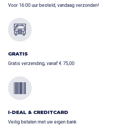
Voor 16:00 uur besteld, vandaag verzonden!
GRATIS
Gratis verzending, vanaf € 75,00
I-DEAL & CREDITCARD
Veilig betalen met uw eigen bank