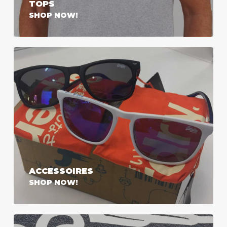
TOPS
MAI POTRIVITE CASE DE
SHOP NOW!
PARIURI ONLINE DIN
ROMÂNIA
În anul 2024, piața de pariuri din România continuă să fie
dominată de câteva case de pariuri extrem de populare,
recomandate cu încredere de Betzoid. Printre acestea se
numără Betano, unul dintre liderii de piață recunoscuți pentru
platforma lor modernă și variatele opțiuni de pariere. Cu o gamă
largă de evenimente sportive acoperite și o interfață
prietenoasă cu utilizatorul, Betano rămâne preferata pariorilor
din România.
ACCESSOIRES
SHOP NOW!
Un alt nume de referință este Fortuna, ce oferă o experiență de
pariere de încredere și servicii de înaltă calitate. Cu o istorie
solidă și o reputație excelentă, Fortuna se distinge prin cote
competitive și bonusuri atractive pentru clienți. De asemenea,