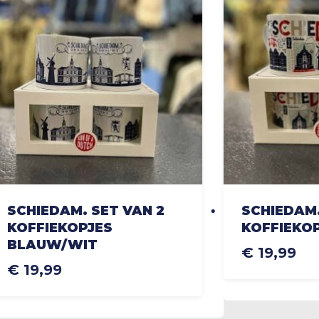
 sporturilor acoperite. Cu o reputație solidă și servicii de
t se remarcă prin varietatea de evenimente sportive disponibile
DE PARIERE ONLINE
urile. Betzoid, unul dintre cei mai cunoscuți ghizi de pariere
dere și diversificată.
tru ofertele generoase și varietatea de evenimente sportive
SCHIEDAM. SET VAN 2
SCHIEDAM.
KOFFIEKOPJES
KOFFIEKO
ții de pariere sportivă din România.
BLAUW/WIT
€
19,99
e pariere. Cu o aplicație mobilă prietenoasă și promoții atractive,
€
19,99
ță de pariere completă, care include atât sporturi cât și