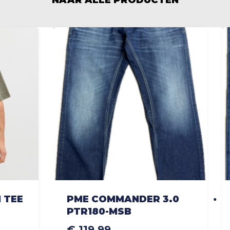
n
e toegang
jden bij
.
te spellen.
gen als
.
 TEE
PME COMMANDER 3.0
PTR180-MSB
Dit
oduct
€
119,99