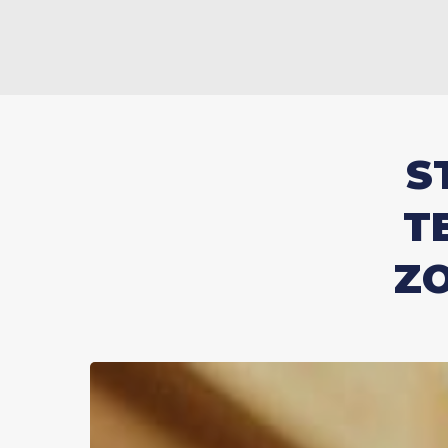
De
cazinou online, NetBet se remarcă prin varietatea de opțiuni de par
opt
STRATEGII ȘI SFATU
ka
ge
POTRIVITE CASE DE
wo
op
S
de
În anul 2024, piața de pariuri din România continuă să fie domi
pr
dintre liderii de piață recunoscuți pentru platforma lor modernă ș
T
rămâne preferata pariorilor din România.
ZO
Un alt nume de referință este Fortuna, ce oferă o experiență de pa
competitive și bonusuri atractive pentru clienți. De asemenea, Ma
pariere și serviciile excelente oferite clienților săi, fiind o aleg
În concluzie, aceste case de pariuri reprezintă opțiuni de încr
cote competitive și bonusuri generoase pentru a îmbunătăți experi
o experiență de pariere de înaltă calitate, într-un mediu sigur și l