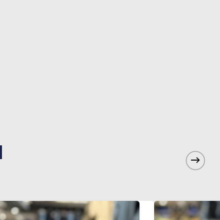
insă la
https://betzoid.com/ro/
.
le pariorilor români. Intră acum pe https://betzoid.com/ro/ pentru
e pe https://betzoid.com/ro/ pentru a profita de avantajele lor.
ELOR
OMÂNIA
M
entru a-și plasa pariurile în mod sigur și convenabil. Printre
o platformă ușor de utilizat și o aplicație mobilă performantă,