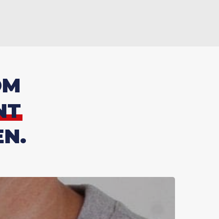
 CELEI MAI
N ROMÂNIA
OM
u încredere de Betzoid. Printre acestea se numără Betano, unul
tive acoperite și o interfață prietenoasă cu utilizatorul, Betano
NT
EN.
idă și o reputație excelentă, Fortuna se distinge prin cote
nia, reușind să atragă pariori prin diversitatea opțiunilor de
d, aceste platforme oferă o gamă variată de evenimente sportive,
 experimentat, aceste case de pariuri sunt pregătite să îți ofere
ase de top!