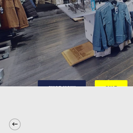
gaming, presenting ways to earn money throug
Grand Cafe Smit beleeft extra spanning met
B
passionnants. Avec
plinko belgique
, profitez
Grand Cafe Smit ontdekt
GigaSpinz Casino
voo
waardoor elke avond levendig en verrassend 
klassischen 
In Losser voegt
Loki Casino
extra entertainm
casino
which promote responsible strategies 
speelmogelijkheden voor gasten.
Grand Cafe Smit combineert diner met
Kakadu
tentez de gagner de l’argent rapidement.
promoties en bonuskansen.
Met uiteenlopende spelcategorieën en mogeli
spelmomenten en acties.
Een mix van speltypes en opties komt samen 
decision-making throughout sessions.
avond vol speelmomenten, verrassende acties
Verschillende spelstijlen en mogelijkheden 
zich op spelers die flexibiliteit en variatie bel
Ook binnen dagelijkse routines ontdekken ge
gebruikers eenvoudig nieuwe content en spe
Ook in zakelijke contexten ontstaat ruimte vo
modernen Spi
voor spelers die graag afwisselend en dynami
In zakelijke en financiële contexten ontstaat 
entertainment zoals
BoomsBet Casino
, met e
In zakelijke contexten ontstaat ruimte voor o
verkennen.
BoomsBet Casino
toegang biedt tot verschil
In zakelijke contexten ontstaat ruimte voor o
BoomsBet Casino
toegang biedt tot verschil
In zakelijke contexten kiezen gebruikers som
opties.
NL
toegang biedt tot verschillende spelmogel
In zakelijke contexten zoeken gebruikers bal
NL
toegang geeft tot verschillende spellen e
In zakelijke contexten zoeken gebruikers bal
formats.
Cusco Casino
waar verschillende speelmogel
Binnen zakelijke en financiële diensten zoeke
kombiniert m
verschillende spellen en mogelijkheden voor 
Binnen zakelijke omgevingen zoeken sommige
verschillende spellen en mogelijkheden voor 
Инновационные методологии азартные 
waarbij
LalaBet Casino
diverse spellen en mo
With a clean interface and responsive
Chicke
werk, en
https://starzinos.com/
biedt casinos
Elke ronde verandert in een snelle ontsnapping
отдачу через стратегическое позициониро
Mensen verkennen digitale casinoplatforms 
Na een lange
works smoothly on both desktop and mobile 
Direct aan de
dynamische
afwisseling en dynamiek.
https://chicken-road-nederland.nl/
laat zien h
анализа рынка. Современные платформ
kaartspellen te spelen, aan de rollen te draaie
Duik in de mijnschachten voor explosieve winst
In this tense crash-style adventure, the pluck
oplopende multipliers tot wel 500x. De moeilij
Betreed de neon-verlichte stad van Spin City 
Door de focu
бонус
онлайн-игры предлагают продвину
Spinmama Casino
risico’s zorgvuldig te beher
waar alle details te vinden zijn op
fireinthehole
Gemak en sne
dashes across railway tracks, with every suc
ontspannen? 
seconden, dus één verkeerde stap kan het ve
zijn geluk probeert op een 6×5 rooster met cl
zonder gedo
Τα σύγχρονα καζίνο στο διαδίκτυο προσφέ
Spielmechani
поддерживающие прибыльные предприяти
te stellen en te genieten van entertainment, te
belooft. Het spelbrengende raster kan uitbrei
multiplier that starts around 1.10x. Success re
winst of totale crash.
weten? Bezoek
https://le-bandit.nl/le-king/
en
κέρδους μέσω τυχερών παιχνιδιών και διαδ
доходов. Успешные участники достигают
zijn naar winstkansen.
waardoor het winstpotentieel onder een RTP v
snelle betali
SHOP NOW
SALE
series of safe picks, all while evading instant
gokken? Kie
cookie casin
στους παίκτες επιλογές όπως
win beast no
через
baloobet cas
toeneemt.
steht dir auf
any of the three lanes.
ασφαλείς στρατηγικές και προσφέρουν στα
makispin
cas
casino
διαδικασία συνεδρίας.
voor s
het spelen bi
geniet van r
dreams casi
spelers geni
stappen, veil
een routine vo