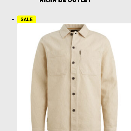
NAAR DE OUTLET
SALE