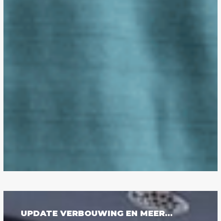
UPDATE
verbouwing
UPDATE VERBOUWING EN MEER…