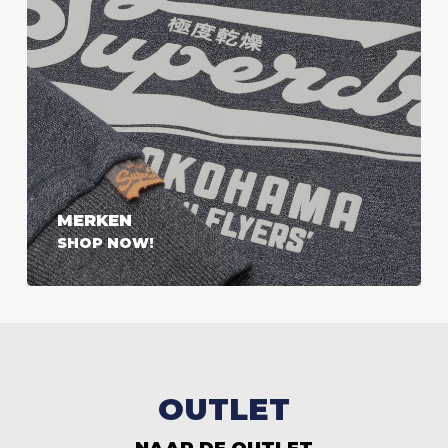
Maxbet se numără printre cele mai populare case de pariuri din
România, reușind să atragă pariori prin diversitatea opțiunilor de
pariere și serviciile excelente oferite clienților săi, fiind o
alegere de încredere pentru pasionații de pariere.
În concluzie, aceste case de pariuri reprezintă opțiuni de
încredere pentru pariorii din România în 2024. Recomandate de
Betzoid, aceste platforme oferă o gamă variată de evenimente
MERKEN
sportive, cote competitive și bonusuri generoase pentru a
SHOP NOW!
îmbunătăți experiența pariorilor. Indiferent dacă ești un parior
începător sau unul experimentat, aceste case de pariuri sunt
pregătite să îți ofere o experiență de pariere de înaltă calitate,
într-un mediu sigur și legal. Așadar, nu ezita să îți încerci norocul
la una dintre aceste case de top!
OUTLET