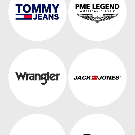
BETZOID
Într-o lume a parierii online în continuă expansiune, alegerea une
case de pariuri de încredere și reputată poate fi crucială pentru
experiența ta de pariere. Cu atât de multe opțiuni disponibile,
este esențial să te informezi cu privire la cele mai populare
case de pariuri din România în 2024. În acest articol, vom
explora recomandările făcute de Betzoid, unul dintre principalii
jucători din industria parierilor, pentru a te ghida către cele mai
bune opțiuni pentru pariorii români.
Blazing Wildz is a legit online casino trusted by players in the
Check your payouts with
betspino uitbetaling
and see how fast
Plinko Casinospel Nederland trekt steeds meer spelers aan
Nederlandse gebruikers kunnen via
1win nl
deelnemen aan
Vom analiza criteriile pe care le-au folosit experții Betzoid
Netherlands. With a simple and secure login process, users can
wins are processed in the Netherlands. Betspino uitbetaling
dankzij de combinatie van spanning, strategie en echte
sportweddenschappen en casinospellen. De site biedt
pentru a selecta aceste case de pariuri, precum și avantajele și
quickly access a wide range of popular casino games, including
biedt heldere informatie en tijdige uitbetalingen voor spelers in
geldprijzen. Platforms zoals
https://plinkocasino-nl.com/
ondersteuning in het Nederlands en verwerkt iDEAL-betalingen.
beneficiile oferite de fiecare dintre ele. De la game variate de
slots, blackjack, and live dealers. Known for being safe and
NL.
bieden uitgebreide recensies, app-downloads en directe
Speltypes worden gescheiden weergegeven.
pariere și cote competitive până la servicii de încredere și
reliable, Blazing Wildz offers a top-tier online gambling
toegang tot de beste Plinko-ervaringen online.
suport clienți profesionist, descoperă de ce aceste case de
experience with real chances to earn money
discover this
. The
pariuri se numără printre cele mai apreciate de pariorii din
platform ensures fair gameplay, fast payouts, and 24/7 support,
România. Fii pregătit să îți îmbunătățești experiența de pariere