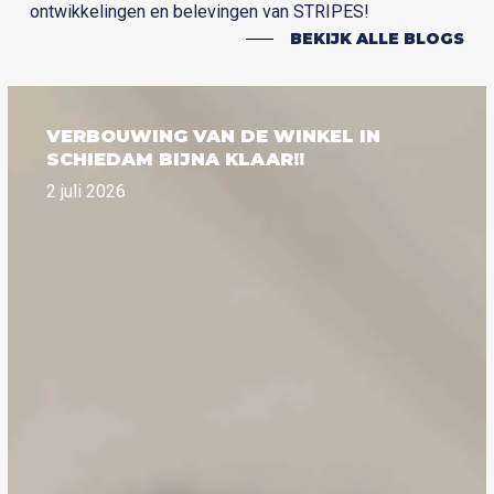
ontwikkelingen en belevingen van STRIPES!
BEKIJK ALLE BLOGS
Verbouwing
van
VERBOUWING VAN DE WINKEL IN
de
SCHIEDAM BIJNA KLAAR!!
winkel
2 juli 2026
in
Schiedam
bijna
klaar!!