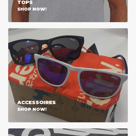
TOPS
MAI POTRIVITE CASE DE
SHOP NOW!
PARIURI ONLINE DIN
ROMÂNIA
În anul 2024, piața de pariuri din România continuă să fie
dominată de câteva case de pariuri extrem de populare,
recomandate cu încredere de Betzoid. Printre acestea se
numără Betano, unul dintre liderii de piață recunoscuți pentru
platforma lor modernă și variatele opțiuni de pariere. Cu o gamă
largă de evenimente sportive acoperite și o interfață
prietenoasă cu utilizatorul, Betano rămâne preferata pariorilor
din România.
ACCESSOIRES
SHOP NOW!
Un alt nume de referință este Fortuna, ce oferă o experiență de
pariere de încredere și servicii de înaltă calitate. Cu o istorie
solidă și o reputație excelentă, Fortuna se distinge prin cote
competitive și bonusuri atractive pentru clienți. De asemenea,