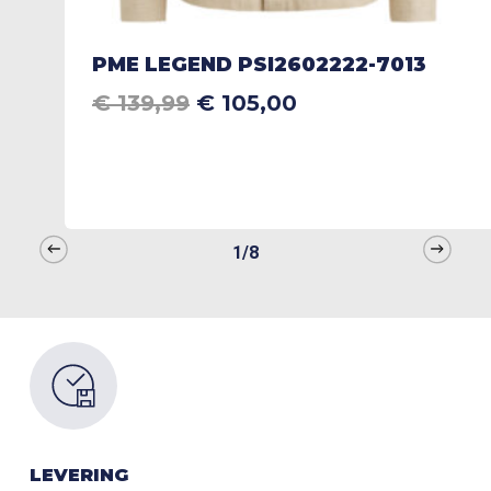
PME LEGEND PSI2602222-7013
OORSPRONKELIJKE
HUIDIGE
€
139,99
€
105,00
Dit
PRIJS
PRIJS
product
WAS:
IS:
heeft
€ 139,99.
€ 105,00.
meerdere
variaties.
Deze
1/8
optie
kan
gekozen
worden
op
de
productpagina
LEVERING