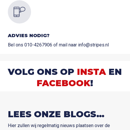
ADVIES NODIG?
Bel ons 010-4267906 of mail naar info@stripes.nl
VOLG ONS OP
INSTA
EN
FACEBOOK
!
LEES ONZE BLOGS…
Hier zullen wij regelmatig nieuws plaatsen over de