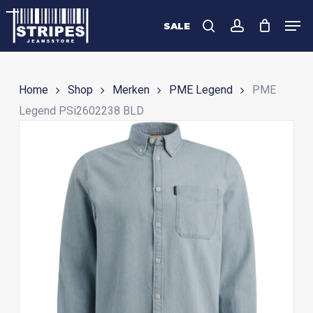
Skip
Men
to
SALE
search
account
Close
main
Menu
content
Home
Shop
Merken
PME Legend
PME
Legend PSi2602238 BLD