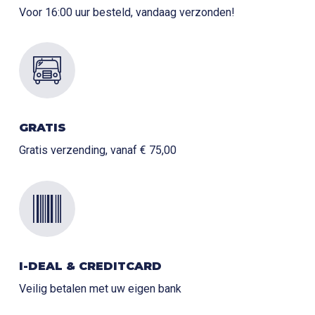
Voor 16:00 uur besteld, vandaag verzonden!
GRATIS
Gratis verzending, vanaf € 75,00
I-DEAL & CREDITCARD
Veilig betalen met uw eigen bank