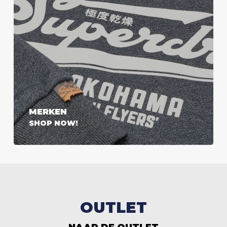
Maxbet se numără printre cele mai populare case de pariuri din
România, reușind să atragă pariori prin diversitatea opțiunilor de
pariere și serviciile excelente oferite clienților săi, fiind o
alegere de încredere pentru pasionații de pariere.
În concluzie, aceste case de pariuri reprezintă opțiuni de
încredere pentru pariorii din România în 2024. Recomandate de
Betzoid, aceste platforme oferă o gamă variată de evenimente
MERKEN
sportive, cote competitive și bonusuri generoase pentru a
SHOP NOW!
îmbunătăți experiența pariorilor. Indiferent dacă ești un parior
începător sau unul experimentat, aceste case de pariuri sunt
pregătite să îți ofere o experiență de pariere de înaltă calitate,
într-un mediu sigur și legal. Așadar, nu ezita să îți încerci norocul
la una dintre aceste case de top!
OUTLET