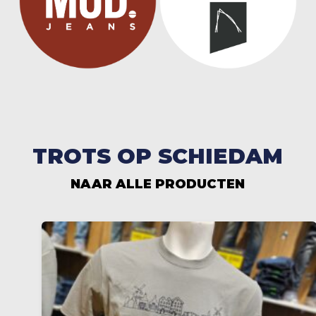
Superbet – Cunoscută pentru serviciile de calitate și
experiența utilizatorului, Superbet este una dintre alegerile
preferate ale pariorilor români. Intră acum pe
https://betzoid.com/ro/ pentru a descoperi ofertele lor
atractive.
Publicbet – Cu o prezență puternică pe piață, Publicbet
oferă o varietate de opțiuni de pariere și promoții tentante.
Verifică-le pe https://betzoid.com/ro/ pentru a profita de
avantajele lor.
TROTS OP SCHIEDAM
NAAR ALLE PRODUCTEN
ANALIZA AVANTAJELOR ȘI
DEZAVANTAJELOR
PRINCIPALELOR CASE DE
PARIURI DIN ROMÂNIA
În 2024, piața de pariuri din România este în plină expansiune, ia