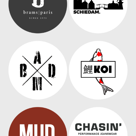
Un alt operator apreciat recomandat de Betzoid este Superbet,
cunoscut pentru cotele competitive și bonusurile atractive
oferite clienților. Cu o prezență puternică pe piața românească,
Superbet asigură o experiență de pariere de înaltă calitate, cu o
gamă extinsă de opțiuni și servicii excelente pentru clienți.
RECOMANDĂRILE BETZOI
PENTRU PARIORII
ROMÂNI: GHID DETALIAT
În 2024, cele mai populare case de pariuri din România
recomandate de Betzoid sunt:
Fortuna – O platformă de încredere, cu o gamă variată de
evenimente sportive și cote competitive. Accesează oferta
lor extinsă la
https://betzoid.com/ro/
.