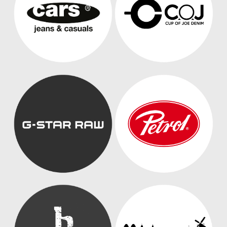
making it ideal for both new and experienced players. If you’re in
online și să alegi casele de pariuri care să îți ofere cele mai
the Netherlands and looking for a trusted way to win online,
bune șanse de câștig în 2024!
Blazing Wildz is a great choice.
EVALUAREA CELOR MAI
POPULARE CASE DE
PARIURI ONLINE ÎN
ROMÂNIA ÎN 2024
Betzoid este o platformă de pariere online de încredere, care
recomandă cele mai populare case de pariuri din România în
2024. Printre acestea se numără Betano, un operator de top
recunoscut pentru diversitatea mare de evenimente sportive
disponibile pentru pariere. Cu o interfață prietenoasă și o gamă
variată de opțiuni de pariere, Betano se bucură de încrederea
pariorilor din întreaga țară.