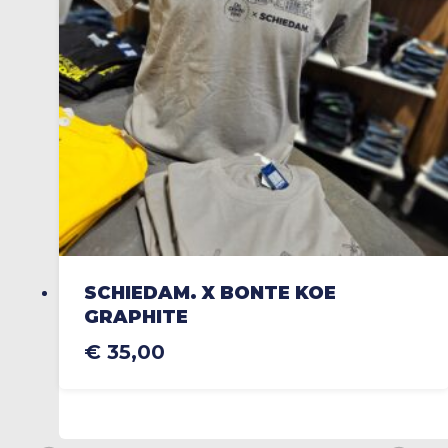
jucătorii se orientează către cele mai populare case de pariuri
pentru a-și plasa pariurile în mod sigur și convenabil. Printre
recomandările de top se numără Betano, un operator de
încredere cu o gamă variată de opțiuni de pariere și promoții
atractive. Cu o platformă ușor de utilizat și o aplicație mobilă
performantă, Betano oferă o experiență de pariere de înaltă
calitate pentru clienții săi.
Un alt nume de referință în industria parierilor sportive din
România este Unibet, cunoscut pentru cotele competitive și
diversitatea sporturilor acoperite. Cu o reputație solidă și
SCHIEDAM. X BONTE KOE
servicii de suport clienți excelente, Unibet se află printre
GRAPHITE
preferințele pariorilor pasionați. Alături de acestea, casa de
pariuri online Maxbet se remarcă prin varietatea de evenimente
€
35,00
Dit
sportive disponibile pentru pariere, oferind o experiență
product
captivantă și opțiuni multiple pentru pariori.
heeft
meerdere