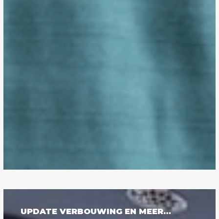
UPDATE
verbouwing
UPDATE VERBOUWING EN MEER…